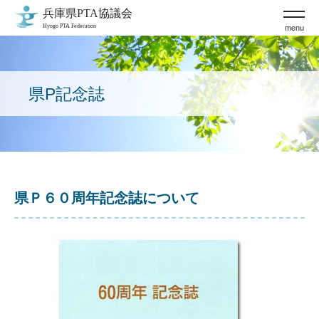
menu
県P記念誌
県Ｐ６０周年記念誌について