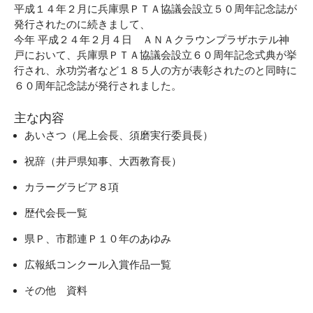
平成１４年２月に兵庫県ＰＴＡ協議会設立５０周年記念誌が
発行されたのに続きまして、
今年 平成２４年２月４日 ＡＮＡクラウンプラザホテル神
戸において、兵庫県ＰＴＡ協議会設立６０周年記念式典が挙
行され、永功労者など１８５人の方が表彰されたのと同時に
６０周年記念誌が発行されました。
主な内容
あいさつ（尾上会長、須磨実行委員長）
祝辞（井戸県知事、大西教育長）
カラーグラビア８項
歴代会長一覧
県Ｐ、市郡連Ｐ１０年のあゆみ
広報紙コンクール入賞作品一覧
その他 資料