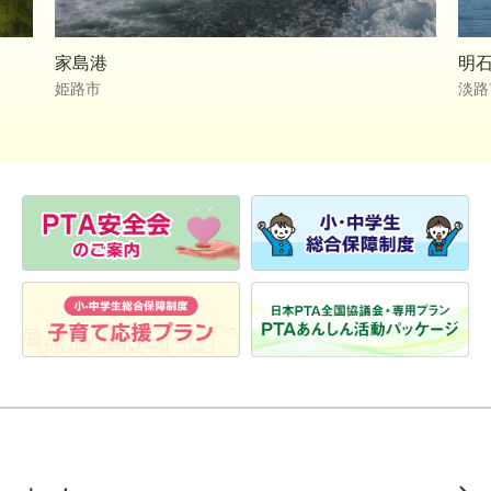
家島港
明
姫路市
淡路