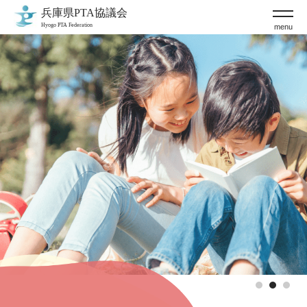
menu
1
2
3